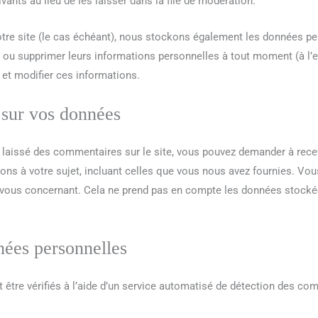
ts au lieu de les laisser dans la file de modération.
otre site (le cas échéant), nous stockons également les données per
 ou supprimer leurs informations personnelles à tout moment (à l’exc
 et modifier ces informations.
 sur vos données
laissé des commentaires sur le site, vous pouvez demander à recevo
ns à votre sujet, incluant celles que vous nous avez fournies. V
ous concernant. Cela ne prend pas en compte les données stockées
nées personnelles
être vérifiés à l’aide d’un service automatisé de détection des co