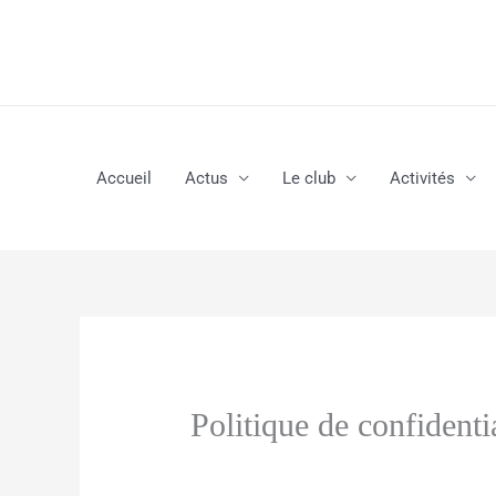
Aller
au
contenu
Accueil
Actus
Le club
Activités
Politique de confidentia