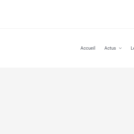
Aller
au
contenu
Accueil
Actus
L