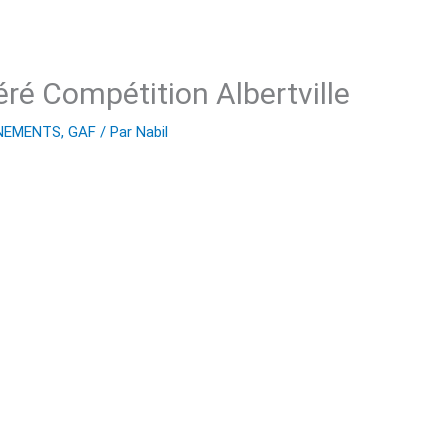
éré Compétition Albertville
NEMENTS
,
GAF
/ Par
Nabil