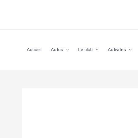
Aller
au
contenu
Accueil
Actus
Le club
Activités