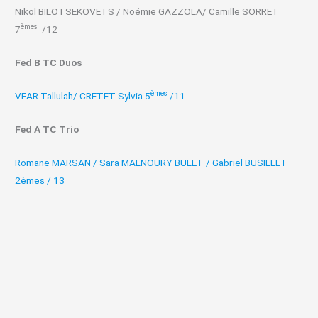
Nikol BILOTSEKOVETS / Noémie GAZZOLA/ Camille SORRET
èmes
7
/12
Fed B TC Duos
èmes
VEAR Tallulah/ CRETET Sylvia 5
/11
Fed A TC Trio
Romane MARSAN / Sara MALNOURY BULET / Gabriel BUSILLET
2èmes / 13