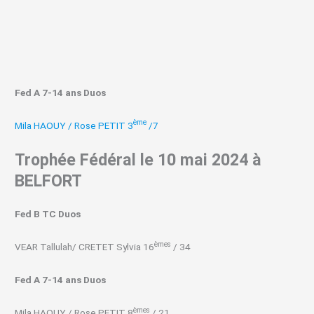
Fed A 7-14 ans Duos
ème
Mila HAOUY / Rose PETIT 3
/7
Trophée Fédéral le 10 mai 2024 à
BELFORT
Fed B TC Duos
èmes
VEAR Tallulah/ CRETET Sylvia 16
/ 34
Fed A 7-14 ans Duos
èmes
Mila HAOUY / Rose PETIT 8
/ 21