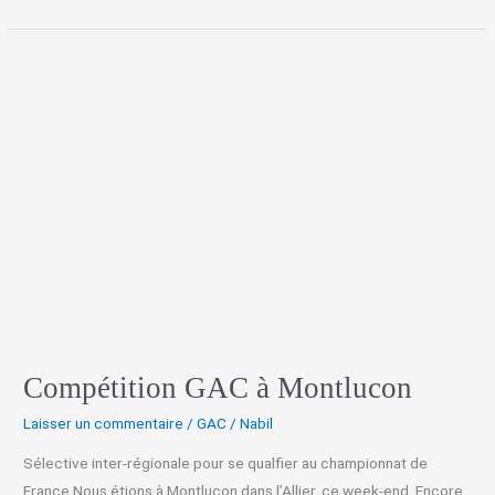
Compétition
GAC
à
Montlucon
Compétition GAC à Montlucon
Laisser un commentaire
/
GAC
/
Nabil
Sélective inter-régionale pour se qualfier au championnat de
France Nous étions à Montluçon dans l’Allier, ce week-end. Encore