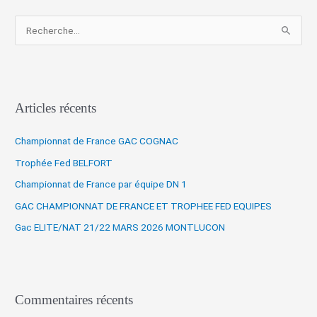
R
e
c
h
Articles récents
e
r
Championnat de France GAC COGNAC
c
Trophée Fed BELFORT
h
Championnat de France par équipe DN 1
e
r
GAC CHAMPIONNAT DE FRANCE ET TROPHEE FED EQUIPES
Gac ELITE/NAT 21/22 MARS 2026 MONTLUCON
:
Commentaires récents