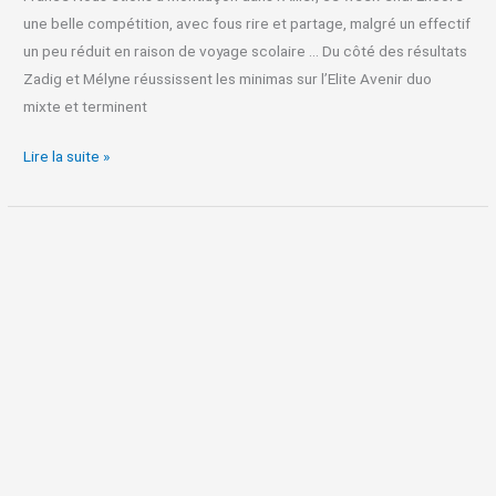
une belle compétition, avec fous rire et partage, malgré un effectif
un peu réduit en raison de voyage scolaire … Du côté des résultats
Zadig et Mélyne réussissent les minimas sur l’Elite Avenir duo
mixte et terminent
Lire la suite »
Gac
compétition
Interdep
à
Fareins