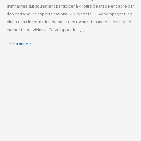
gymnastes qui souhaitent participer à 4 jours de stage encadré par
des entraineurs experts nationaux. Objectifs : – Accompagner les
clubs dans la formation de base des gymnastes avecun partage de
moments conviviaux– Développer les […]
Lire la suite »
GAM
FED
B
:
3
eme
place
a
BELGARDE
SUR