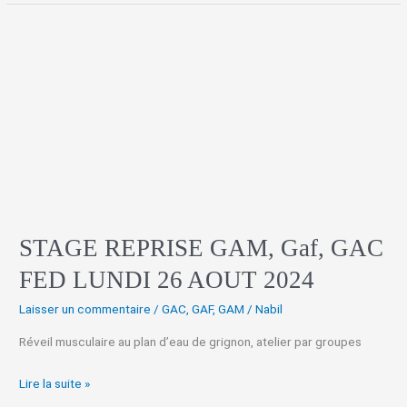
STAGE
REPRISE
GAM,
Gaf,
GAC
FED
LUNDI
26
AOUT
2024
STAGE REPRISE GAM, Gaf, GAC
FED LUNDI 26 AOUT 2024
Laisser un commentaire
/
GAC
,
GAF
,
GAM
/
Nabil
Réveil musculaire au plan d’eau de grignon, atelier par groupes
Lire la suite »