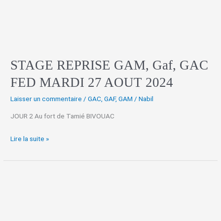
GAC
FED
MARDI
27
AOUT
2024
STAGE REPRISE GAM, Gaf, GAC
FED MARDI 27 AOUT 2024
Laisser un commentaire
/
GAC
,
GAF
,
GAM
/
Nabil
JOUR 2 Au fort de Tamié BIVOUAC
Lire la suite »
STAGE
REPRISE
GAC
NATIONAL