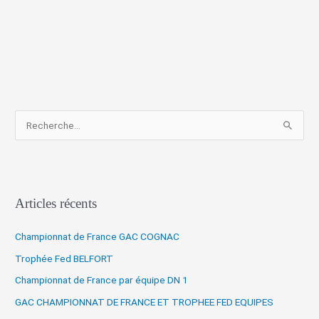
R
e
c
h
Articles récents
e
r
Championnat de France GAC COGNAC
c
Trophée Fed BELFORT
h
Championnat de France par équipe DN 1
e
r
GAC CHAMPIONNAT DE FRANCE ET TROPHEE FED EQUIPES