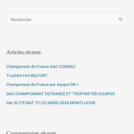
R
e
c
h
Articles récents
e
r
Championnat de France GAC COGNAC
c
Trophée Fed BELFORT
h
Championnat de France par équipe DN 1
e
r
GAC CHAMPIONNAT DE FRANCE ET TROPHEE FED EQUIPES
Gac ELITE/NAT 21/22 MARS 2026 MONTLUCON
:
Commentaires récents