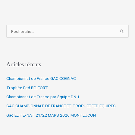
R
e
c
h
Articles récents
e
r
Championnat de France GAC COGNAC
c
Trophée Fed BELFORT
h
Championnat de France par équipe DN 1
e
r
GAC CHAMPIONNAT DE FRANCE ET TROPHEE FED EQUIPES
Gac ELITE/NAT 21/22 MARS 2026 MONTLUCON
: