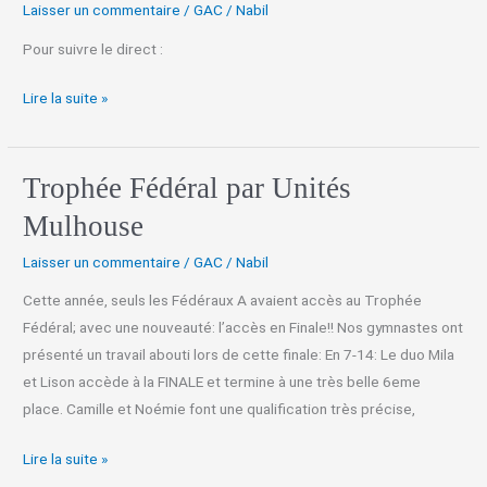
Laisser un commentaire
/
GAC
/
Nabil
Pour suivre le direct :
Lire la suite »
Trophée Fédéral par Unités
Trophée
Fédéral
Mulhouse
par
Laisser un commentaire
/
GAC
/
Nabil
Unités
Mulhouse
Cette année, seuls les Fédéraux A avaient accès au Trophée
Fédéral; avec une nouveauté: l’accès en Finale!! Nos gymnastes ont
présenté un travail abouti lors de cette finale: En 7-14: Le duo Mila
et Lison accède à la FINALE et termine à une très belle 6eme
place. Camille et Noémie font une qualification très précise,
Lire la suite »