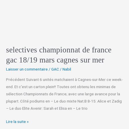
mars
cagnes
sur
mer
selectives championnat de france
gac 18/19 mars cagnes sur mer
Laisser un commentaire
/
GAC
/
Nabil
Précédent Suivant 6 unités matchaient à Cagnes-sur-Mer ce week-
end. Et c’est un carton plein!! Toutes ont obtenu les minimas de
sélection Championnats de France; avec une large avance pour la
plupart. Côté podiums en – Le duo mixte Nat.B 8-15: Alice et Zadig
– Le duo Elite Avenir: Sarah et Elisa en – Le trio
Lire la suite »