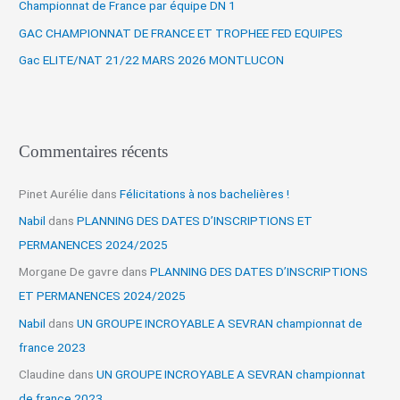
Championnat de France par équipe DN 1
e
r
GAC CHAMPIONNAT DE FRANCE ET TROPHEE FED EQUIPES
Gac ELITE/NAT 21/22 MARS 2026 MONTLUCON
:
Commentaires récents
Pinet Aurélie
dans
Félicitations à nos bachelières !
Nabil
dans
PLANNING DES DATES D’INSCRIPTIONS ET
PERMANENCES 2024/2025
Morgane De gavre
dans
PLANNING DES DATES D’INSCRIPTIONS
ET PERMANENCES 2024/2025
Nabil
dans
UN GROUPE INCROYABLE A SEVRAN championnat de
france 2023
Claudine
dans
UN GROUPE INCROYABLE A SEVRAN championnat
de france 2023