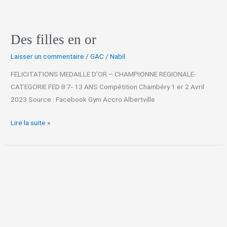
Des filles en or
Laisser un commentaire
/
GAC
/
Nabil
FELICITATIONS MEDAILLE D’OR – CHAMPIONNE REGIONALE-
CATEGORIE FED B 7- 13 ANS Compétition Chambéry 1 er 2 Avril
2023 Source : Facebook Gym Accro Albertville
Lire la suite »
selectives
championnat
de
france
gac
18/19