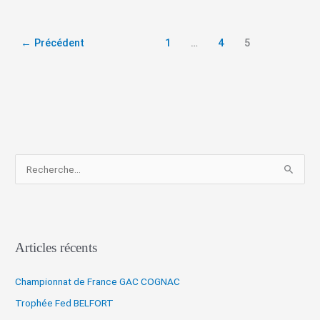
←
Précédent
1
…
4
5
R
e
c
h
Articles récents
e
r
Championnat de France GAC COGNAC
c
Trophée Fed BELFORT
h