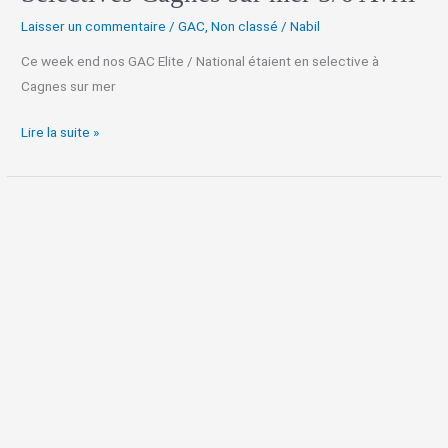
Laisser un commentaire
/
GAC
,
Non classé
/
Nabil
Ce week end nos GAC Elite / National étaient en selective à
Cagnes sur mer
Lire la suite »
Compétition
GAC
FAREINS
25/26
Janvier
2025