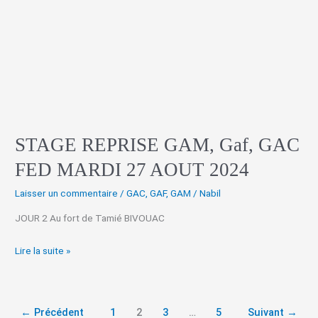
GAM,
Gaf,
GAC
FED
MARDI
27
AOUT
2024
STAGE REPRISE GAM, Gaf, GAC
FED MARDI 27 AOUT 2024
Laisser un commentaire
/
GAC
,
GAF
,
GAM
/
Nabil
JOUR 2 Au fort de Tamié BIVOUAC
Lire la suite »
←
Précédent
1
2
3
…
5
Suivant
→