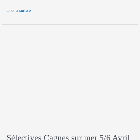
Lire la suite »
Sélectives
Cagnes
sur
mer
5/6
Avril
Sélectives Cagnes sur mer 5/6 Avril