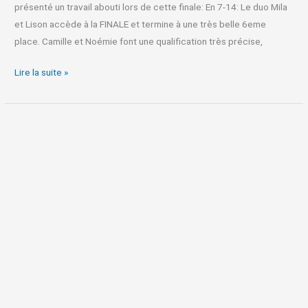
présenté un travail abouti lors de cette finale: En 7-14: Le duo Mila
et Lison accède à la FINALE et termine à une très belle 6eme
place. Camille et Noémie font une qualification très précise,
Lire la suite »
Gac
Pont
de
Cé