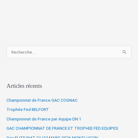
R
e
c
h
Articles récents
e
r
Championnat de France GAC COGNAC
c
Trophée Fed BELFORT
h
Championnat de France par équipe DN 1
e
r
GAC CHAMPIONNAT DE FRANCE ET TROPHEE FED EQUIPES
Gac ELITE/NAT 21/22 MARS 2026 MONTLUCON