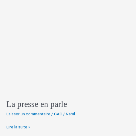
La
presse
en
parle
La presse en parle
Laisser un commentaire
/
GAC
/
Nabil
Lire la suite »